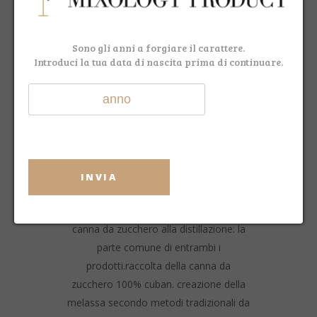
Facebook
WhatsApp
Telegram
Email
Share
Sono gli anni a forgiare il carattere.
Introduci la tua data di nascita prima di continuare.
DESCRIZIONE
RECENSIONI (0)
INVIA
il primo spiced rum secco cubanodalla
canna da zucchero alla distillazione: la
parte comune di entrambi i
prodotti.raccolta della canna da
zucchero 100% cuban. ​​​​​​​creazione della
melassa secondo metodi tradizionali da