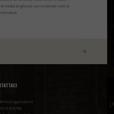
ele. di media lunghezza con moderate note di
marshmallow
NTATTACI
@mixologyproduct.it
 0575 816786