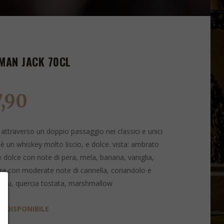
EMAN JACK 70CL
7,90
 attraverso un doppio passaggio nei classici e unici
è un whiskey molto liscio, e dolce. ​​​​​​​vista: ambrato
 e dolce con note di pera, mela, banana, vaniglia,
zza con moderate note di cannella, coriandolo e
a mou, quercia tostata, marshmallow
 DISPONIBILE