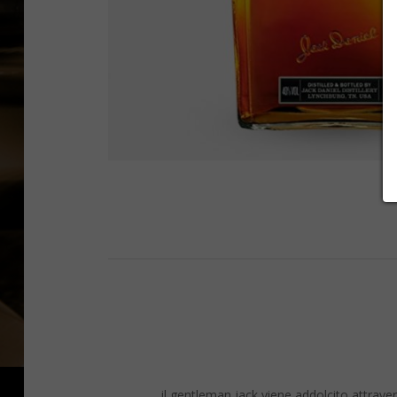
il gentleman jack viene addolcito attraverso 