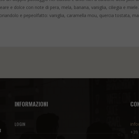
ineare e dolce con note di pera, mela, banana, vaniglia, ciliegia e mi
coriandolo e pepeolfatto: vaniglia, caramella mou, quercia tostata, 
INFORMAZIONI
CO
LOGIN
info
R
+39