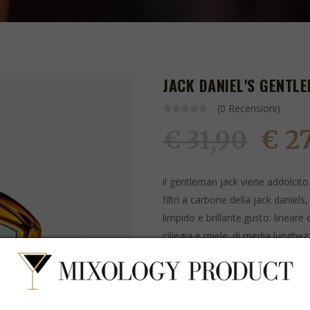
JACK DANIEL'S GENTL
(0 Recensioni)
€ 2
€ 31,90
il gentleman jack viene addolcito
filtri a carbone della jack daniels, 
limpido e brillante.gusto: lineare
ciliegia e miele. di media lunghe
pepeolfatto: vaniglia, caramell
ARTICOLO ATTUALMENTE NON