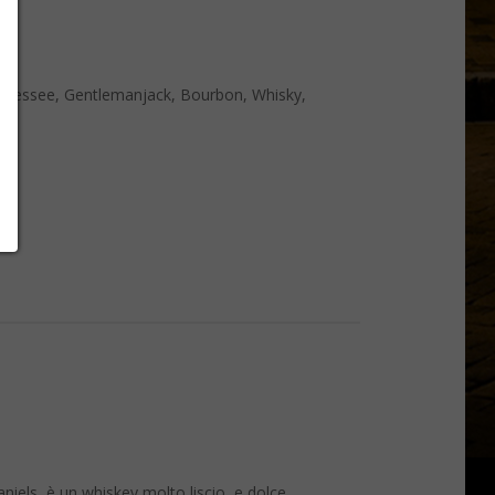
K
nnessee
,
Gentlemanjack
,
Bourbon
,
Whisky
,
e
e
s, è un whiskey molto liscio, e dolce. ​​​​​​​