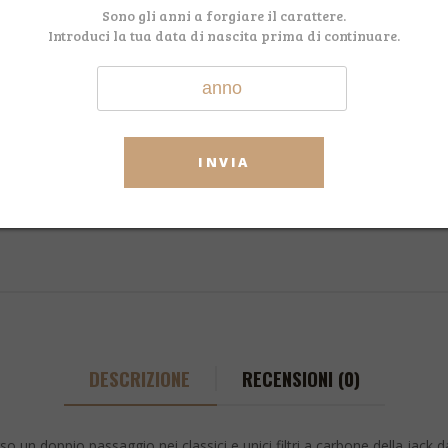
Sono gli anni a forgiare il carattere.
CODICE:
GENTELMAN JAC
Introduci la tua data di nascita prima di continuare.
CATEGORIA:
Whisky
TAG:
Jack
,
Daniel's
,
Te
American
,
Mixology
,
Online
,
Stor
Facebook
WhatsApp
Telegram
Email
Shar
INVIA
DESCRIZIONE
RECENSIONI (0)
un doppio passaggio nei classici e unici filtri a carbone della jack daniel