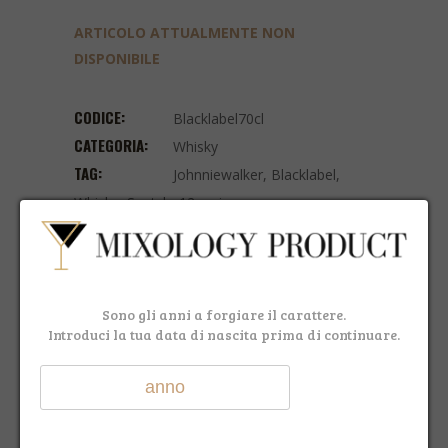
ARTICOLO ATTUALMENTE NON
DISPONIBILE
CODICE:
Blacklabel70cl
CATEGORIA:
Whisky
TAG:
Johnniewalker
,
Blacklabel
,
Whisky
,
Scotch
,
12anni
Facebook
WhatsApp
Telegram
Email
Share
Sono gli anni a forgiare il carattere.
Introduci la tua data di nascita prima di continuare.
DESCRIZIONE
RECENSIONI (0)