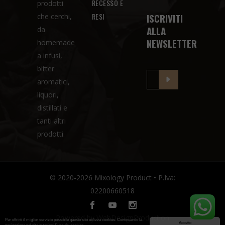
RECESSO E
prodotti
RESI
ISCRIVITI
che cerchi,
ALLA
da
NEWSLETTER
homemade
a infusi,
bitter
aromatici,
liquori,
distillati e
tanti altri
prodotti.
© 2020-2026 Mixology Product • P.Iva:
02200660518
Powered by
WebDesignProduction
Per offrirti il miglior servizio possibile questo sito utilizza cookies. Continuando la
Accetto