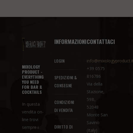
INFORMAZIONI
CONTATTACI
LOGIN
info@mixologyproduct.i
MIXOLOGY
+39 0575
PRODUCT -
816786
EVERYTHING
SPEDIZIONI &
YOU NEED
Via della
CONSEGNE
FOR BAR &
COCKTAILS
Stazione,
59B,
CONDIZIONI
In questa
52048
DI VENDITA
vendita on-
Monte San
line trovi
Savino
DIRITTO DI
sempre i
(Italy)