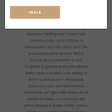
INVIA
la johnnie walker è una delle più grandi
aziende di whisky al mondo, i suoi
blended sono tra i più venduti, e il logo,
ovvero lo "striding man" l'uomo che
cammina sicuro verso il futuro, è
famosissimo. non tutti sanno però che
la sua storia parte ad inizio '800 in
scozia, più precisamente in una
drogheria di ayrshire dove john johnnie
walker inizia a vendere i suoi whisky. in
realtà la produzione è abbastanza
bassa ed è solo con l'avvicendarsi
nell'azienda del figlio e del nipote che la
vendita di whisky, e la creazione del
primo blended di qualità (1865), inizia a
prendere veramente forma.il johnnie