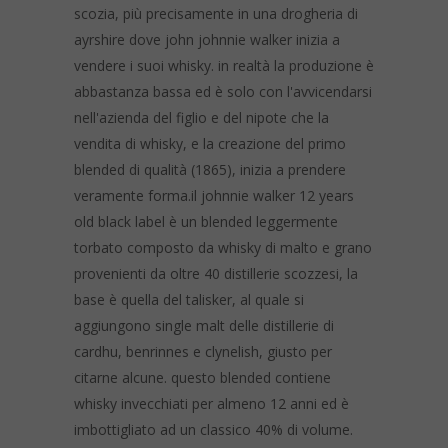
scozia, più precisamente in una drogheria di
ayrshire dove john johnnie walker inizia a
vendere i suoi whisky. in realtà la produzione è
abbastanza bassa ed è solo con l'avvicendarsi
nell'azienda del figlio e del nipote che la
vendita di whisky, e la creazione del primo
blended di qualità (1865), inizia a prendere
veramente forma.il johnnie walker 12 years
old black label è un blended leggermente
torbato composto da whisky di malto e grano
provenienti da oltre 40 distillerie scozzesi, la
base è quella del talisker, al quale si
aggiungono single malt delle distillerie di
cardhu, benrinnes e clynelish, giusto per
citarne alcune. questo blended contiene
whisky invecchiati per almeno 12 anni ed è
imbottigliato ad un classico 40% di volume.