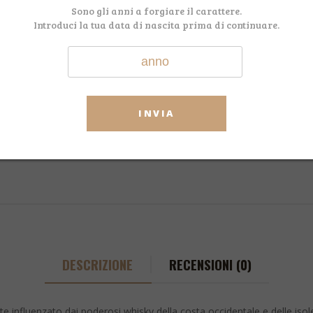
Sono gli anni a forgiare il carattere.
CODICE:
Johnnie Walker D
Introduci la tua data di nascita prima di continuare.
CATEGORIA:
Whisky
TAG:
Johnniewalker
,
Do
Facebook
WhatsApp
Telegram
Email
Shar
INVIA
DESCRIZIONE
RECENSIONI (0)
te influenzato dai poderosi whisky della costa occidentale e delle isole