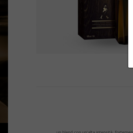
un blend con un'alta intensità, fortemen