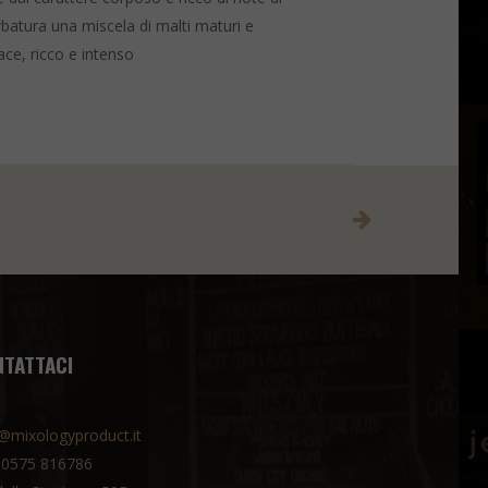
rbatura una miscela di malti maturi e
ce, ricco e intenso
NTATTACI
@mixologyproduct.it
 0575 816786