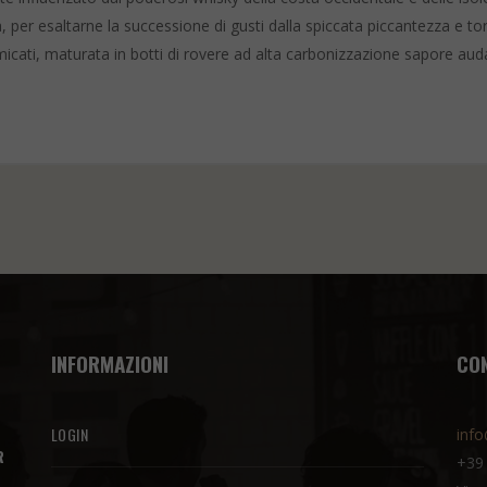
, per esaltarne la successione di gusti dalla spiccata piccantezza e to
icati, maturata in botti di rovere ad alta carbonizzazione sapore auda
INFORMAZIONI
CO
LOGIN
info
R
+39