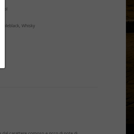
oubl
ubleblack
,
Whisky
e
 dal carattere corposo e ricco di note di