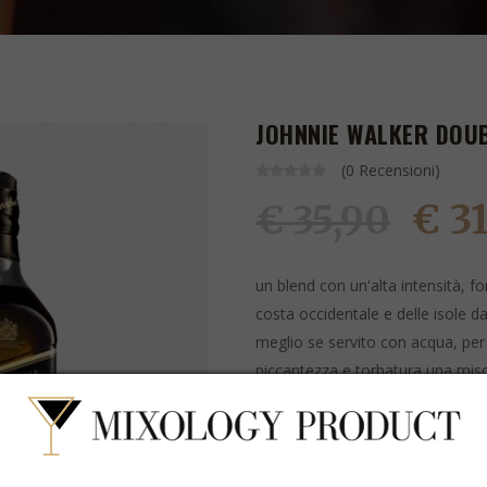
JOHNNIE WALKER DOU
(0 Recensioni)
€ 3
€ 35,90
un blend con un'alta intensità, f
costa occidentale e delle isole da
meglio se servito con acqua, per 
piccantezza e torbatura una misc
maturata in botti di rovere ad a
ARTICOLO ATTUALMENTE NON