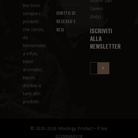
Monte San
line trovi
Savino
DIRITTO DI
sempre i
(Italy)
RECESSO E
prodotti
RESI
ISCRIVITI
che cerchi,
ALLA
da
NEWSLETTER
homemade
a infusi,
bitter
aromatici,
liquori,
distillati e
tanti altri
prodotti.
© 2020-2026 Mixology Product • P.Iva:
02200660518