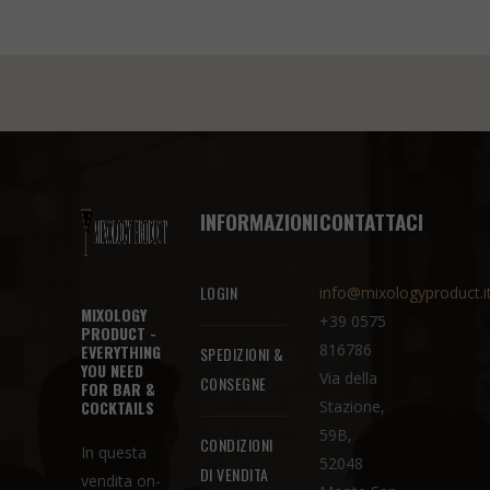
INFORMAZIONI
CONTATTACI
LOGIN
info@mixologyproduct.i
MIXOLOGY
+39 0575
PRODUCT -
816786
EVERYTHING
SPEDIZIONI &
YOU NEED
Via della
CONSEGNE
FOR BAR &
COCKTAILS
Stazione,
59B,
CONDIZIONI
In questa
52048
DI VENDITA
vendita on-