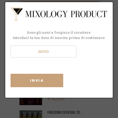
PREZZO:
€0
—
€279
FILTRO
Sono gli anni a forgiare il carattere.
Introduci la tua data di nascita prima di continuare.
ULTIMI ARRIVI
MIDNIGHT GIN
€ 39,90
€ 37,90
INVIA
FREEDOM COCKTAIL 3 L...
€ 42,00
FREEDOM COCKTAIL 33 ...