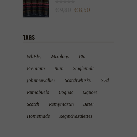
€ 9,80
€ 8,50
TAGS
Whisky
Mixology
Gin
Premium
Rum
Singlemalt
Johnniewalker
Scotchwhisky
75cl
Rumabuelo
Cognac
Liquore
Scotch
Remymartin
Bitter
Homemade
Reginchazalettes