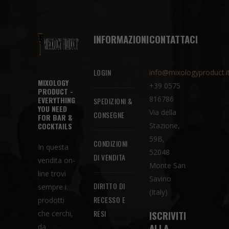
INFORMAZIONI
CONTATTACI
LOGIN
info@mixologyproduct.i
MIXOLOGY
+39 0575
PRODUCT -
816786
EVERYTHING
SPEDIZIONI &
YOU NEED
Via della
CONSEGNE
FOR BAR &
COCKTAILS
Stazione,
59B,
CONDIZIONI
In questa
52048
DI VENDITA
vendita on-
Monte San
line trovi
Savino
DIRITTO DI
sempre i
(Italy)
RECESSO E
prodotti
RESI
ISCRIVITI
che cerchi,
ALLA
da