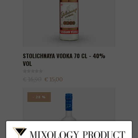
STOLICHNAYA VODKA 70 CL - 40%
VOL
€ 16,90
€ 15,00
- 28 %