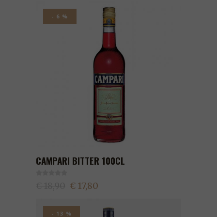
- 6 %
CAMPARI BITTER 100CL
€ 18,90
€ 17,80
- 13 %