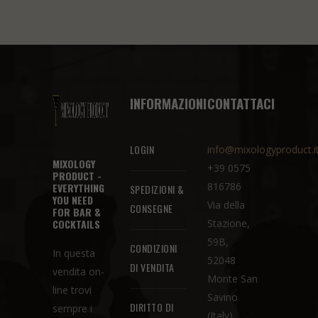
INFORMAZIONI
CONTATTACI
LOGIN
info@mixologyproduct.i
MIXOLOGY
+39 0575
PRODUCT -
816786
EVERYTHING
SPEDIZIONI &
YOU NEED
Via della
CONSEGNE
FOR BAR &
COCKTAILS
Stazione,
59B,
CONDIZIONI
In questa
52048
DI VENDITA
vendita on-
Monte San
line trovi
Savino
DIRITTO DI
sempre i
(Italy)