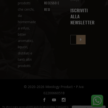
RECESSO E
prodotti
RESI
ISCRIVITI
che cerchi,
ALLA
da
NEWSLETTER
homemade
a infusi,
bitter
aromatici,
liquori,
distillati e
tanti altri
prodotti.
© 2020-2026 Mixology Product • P.Iva:
02200660518
Powered by
WebDesignProduction
Per offrirti il miglior servizio possibile questo sito utilizza cookies. Continuando la