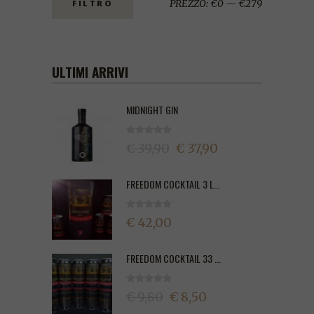
PREZZO:
€0
—
€279
FILTRO
ULTIMI ARRIVI
MIDNIGHT GIN
€ 39,90
€ 37,90
FREEDOM COCKTAIL 3 L...
€ 42,00
FREEDOM COCKTAIL 33 ...
€ 9,80
€ 8,50