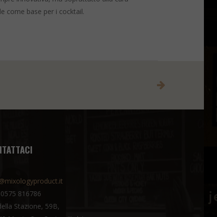
le come base per i cocktail.
NTATTACI
@mixologyproduct.it
 0575 816786
della Stazione, 59B,