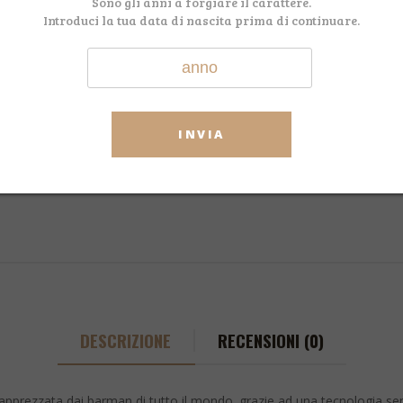
CODICE:
Sono gli anni a forgiare il carattere.
STOLY
Introduci la tua data di nascita prima di continuare.
CATEGORIA:
Vodka
TAG:
Stolichnayavodka
Facebook
WhatsApp
Telegram
Email
Shar
INVIA
DESCRIZIONE
RECENSIONI (0)
ù apprezzata dai barman di tutto il mondo. grazie ad una tecnologia se