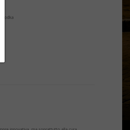
,
Vodka
e
mpre innovativa, ma soprattutto alla cura