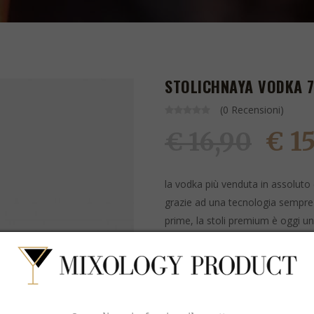
STOLICHNAYA VODKA 7
(0 Recensioni)
€ 1
€ 16,90
la vodka più venduta in assoluto 
grazie ad una tecnologia sempre 
prime, la stoli premium è oggi uno
ideale come base per i cocktail.
ARTICOLO ATTUALMENTE NON