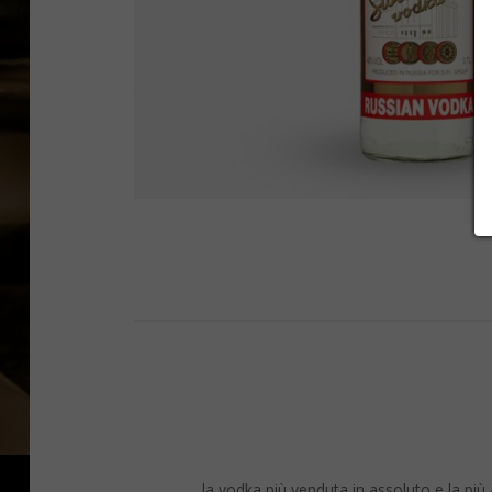
la vodka più venduta in assoluto e la pi