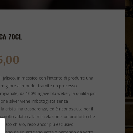
CA 70CL
5,00
di jalisco, in messico con l'intento di produrre una
 la migliore al mondo, tramite un processo
tigianale, da 100% agave blu weber, la qualità più
ione silver viene imbottigliata senza
ristallina trasparenza, ed ​​​​​​​è riconosciuta per il
e molto adatto alla miscelazione. un prodotto che
stillato chiaro, reso ancor più esclusivo
 a mano da un artigiano vetraio partendo da vetro