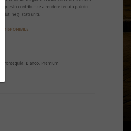
to questo contribuisce a rendere tequila patrón
enduti negli stati uniti.
 DISPONIBILE
atrontequila
,
Blanco
,
Premium
e