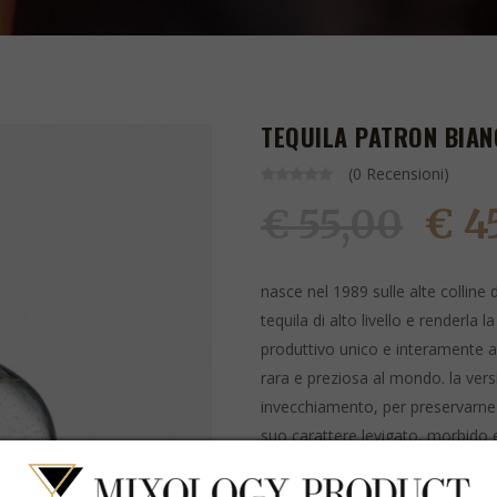
TEQUILA PATRON BIAN
(0 Recensioni)
€ 4
€ 55,00
nasce nel 1989 sulle alte colline 
tequila di alto livello e renderla
produttivo unico e interamente ar
rara e preziosa al mondo. la vers
invecchiamento, per preservarne la c
suo carattere levigato, morbido 
vuole rivolgersi agli amanti del di
dall'elegante bottiglia, prodotta