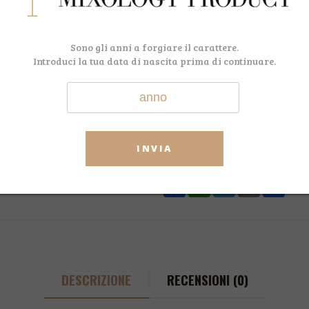
riciclato e numerata a mano; tut
silver uno dei distillati chiari più v
Sono gli anni a forgiare il carattere.
Introduci la tua data di nascita prima di continuare.
ARTICOLO ATTUALMENTE NON
CODICE:
Patronbianca
CATEGORIA:
Tequila - Mezcal
TAG:
INVIA
Tequila
,
Patron
,
P
Facebook
WhatsApp
Telegram
Email
Shar
DESCRIZIONE
RECENSIONI (0)