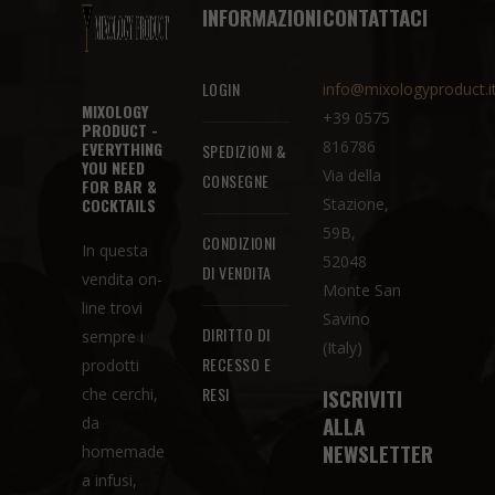
INFORMAZIONI
CONTATTACI
LOGIN
info@mixologyproduct.i
MIXOLOGY
+39 0575
PRODUCT -
816786
EVERYTHING
SPEDIZIONI &
YOU NEED
Via della
CONSEGNE
FOR BAR &
COCKTAILS
Stazione,
59B,
CONDIZIONI
In questa
52048
DI VENDITA
vendita on-
Monte San
line trovi
Savino
DIRITTO DI
sempre i
(Italy)
RECESSO E
prodotti
RESI
ISCRIVITI
che cerchi,
ALLA
da
NEWSLETTER
homemade
a infusi,