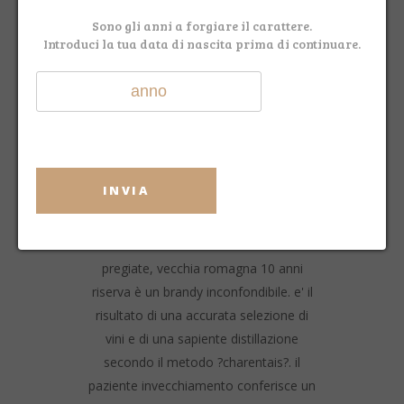
Sono gli anni a forgiare il carattere.
Introduci la tua data di nascita prima di continuare.
DESCRIZIONE
RECENSIONI (0)
INVIA
vecchia romagna riserva 10 anni cl.70
nuova etichetta 2013 distillato di uve
pregiate, vecchia romagna 10 anni
riserva è un brandy inconfondibile. e' il
risultato di una accurata selezione di
vini e di una sapiente distillazione
secondo il metodo ?charentais?. il
paziente invecchiamento conferisce un