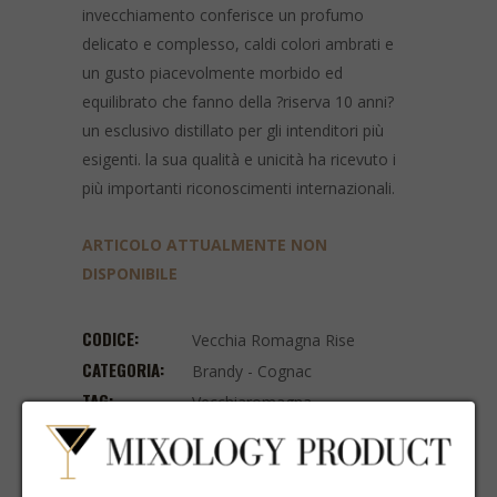
invecchiamento conferisce un profumo
delicato e complesso, caldi colori ambrati e
un gusto piacevolmente morbido ed
equilibrato che fanno della ?riserva 10 anni?
un esclusivo distillato per gli intenditori più
esigenti. la sua qualità e unicità ha ricevuto i
più importanti riconoscimenti internazionali.
ARTICOLO ATTUALMENTE NON
DISPONIBILE
CODICE:
Vecchia Romagna Rise
CATEGORIA:
Brandy - Cognac
TAG:
Vecchiaromagna
,
Riserva10anni
,
Vecchiaromagna10anni
Facebook
WhatsApp
Telegram
Email
Share